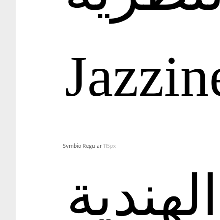
Jazzin
Symbio Regular
115px
لهندية