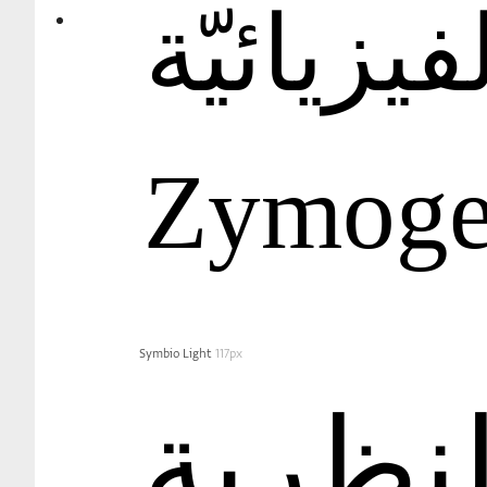
يزيائيّة
Zymoge
Symbio Light
117px