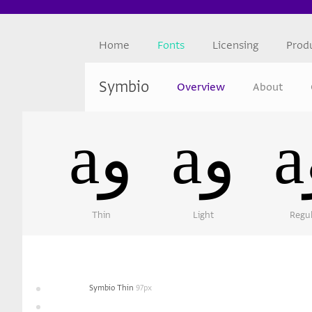
Home
Fonts
Licensing
Prod
Symbio
Overview
About
aو
aو
Thin
Light
Regu
Symbio Thin
97px