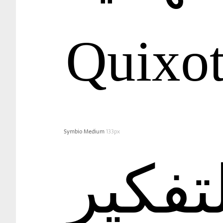
Quixot
Symbio Medium
133px