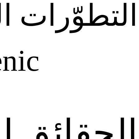
التطوّرات الف
nic
الحقائق‭ ‬النظرية