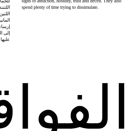
signs of attraction, hostility, trust and deceit. They also
spend plenty of time trying to dissimulate.
عليها 
الفواق