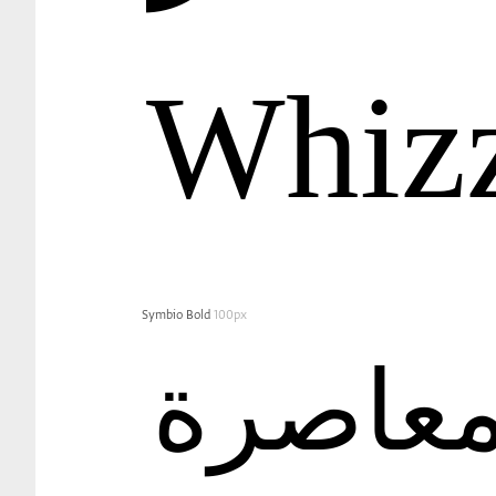
Whiz
Symbio Bold
100px
لمعاصرة