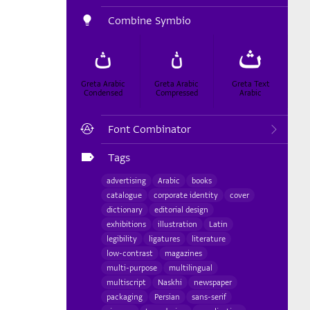
Combine Symbio
Greta Arabic
Greta Arabic
Greta Text
Condensed
Compressed
Arabic
Font Combinator
Tags
advertising
Arabic
books
catalogue
corporate identity
cover
dictionary
editorial design
exhibitions
illustration
Latin
legibility
ligatures
literature
low-contrast
magazines
multi-purpose
multilingual
multiscript
Naskhi
newspaper
packaging
Persian
sans-serif