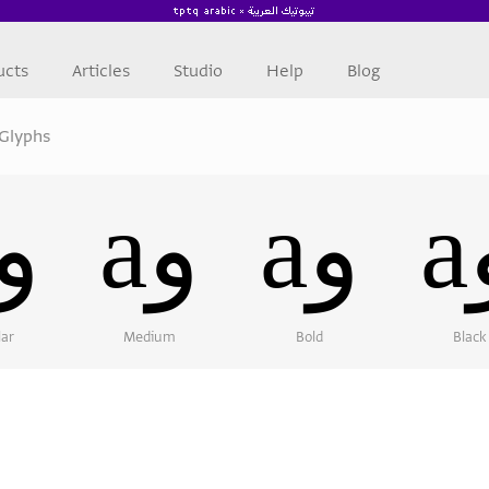
ucts
Articles
Studio
Help
Blog
Glyphs
aو
aو
aو
lar
Medium
Bold
Black