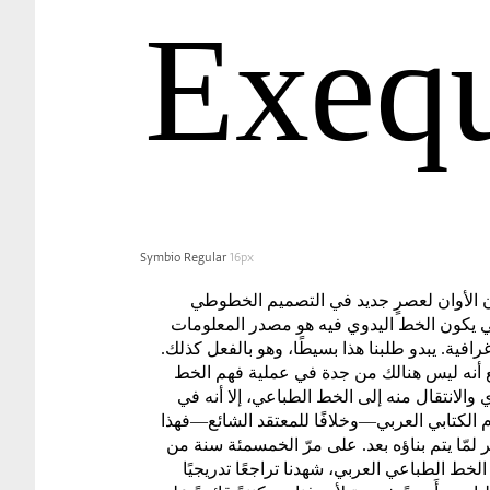
Exequ
Symbio Regular
16px
لقد آن الأوان لعصرٍ جديد في التصميم الخطوطي
العربي يكون الخط اليدوي فيه هو مصدر المعلومات
التيپوغرافية. يبدو طلبنا هذا بسيطًا، وهو بالفعل كذلك.
الواقع أنه ليس هنالك من جدة في عملية فهم الخط
اليدوي والانتقال منه إلى الخط الطباعي، إلا أنه في
النظام الكتابي العربي—وخلافًا للمعتقد الشائع—فهذا
الجسر لمّا يتم بناؤه بعد. على مرّ الخمسمئة سنة من
وجود الخط الطباعي العربي، شهدنا تراجعًا تدريجيًا