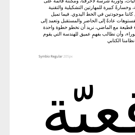
للجماليات، وأَوربةً شرسة لأحرفنا، ومكننةً قائمةً على
اللتننة، وخسارةً كبيرة للمهارتين التشكيلية والتقنية
اللتين كانتا موجودتين في الخط اليدوي. فيما تميل
المانيفستوهات عادةً إلى الحاضر والمستقبل وتعمد إلى
إرساء قطيعة مع الماضي، نريد أن نخطو خطوة واحدة
إلى الوراء، وأن نطالب بفهمٍ عميق للهندسة التي يقوم
نظامنا الكتابي
Symbio Regular
205px
عيّة