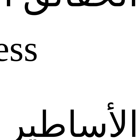
ess
الأساطير ا