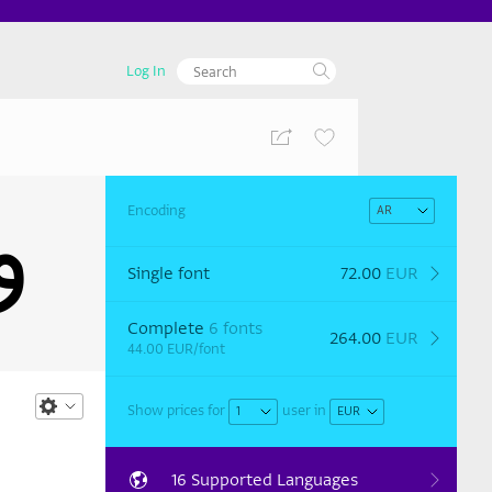
Log In
aو
Encoding
Single font
72.00
EUR
Complete
6 fonts
264.00
EUR
44.00
EUR
/font
Show prices for
user
in
16 Supported Languages