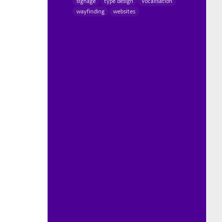
signage
type design
vocalisation
wayfinding
websites