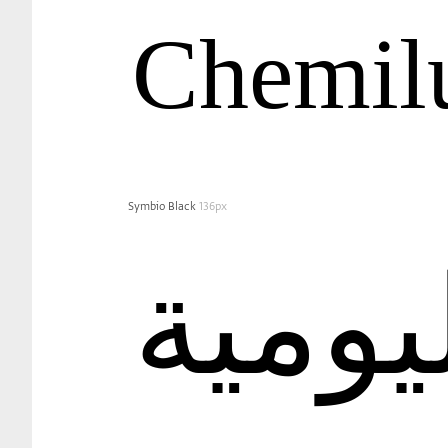
Chemil
Symbio Black
136px
ليومية