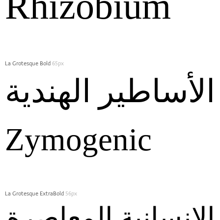
Rhizobium
La Grotesque Bold
65px
الأساطير الهندية
Zymogenic
La Grotesque ExtraBold
56px
الإنسانية المعاصرة