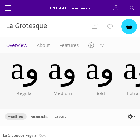
La Grotesque
Overview
About
Features
Try
aو
aو
aو
Regular
Medium
Bold
Extra
Headlines
Paragraphs
Layout
La Grotesque Regular
75px