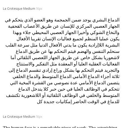
La Grotesque Medium
16px
الدماغ البشري يوجد ضمن الجمجمة وهو العضو الذي يتحكم في
الجهاز العصبي المركزي للإنسان عن طريق الأعصاب القحفية
والنخاع الشوكي وأخيرا الجهاز العصبي المحيطي جلاء وبهذا
يكون عمليا المنظم لجميع فعاليات الإنسان تقريبا الأفعال
البشرية اللاإرادية يكون ما يدني الأفعال الدنيا مثل سرعة القلب
سنحلم التنفس والهضم فيتم التحكم بها عن طريق الدماغ
لاشعوريا بشكل خاص عن طريق الجهاز اللعصبي التلقائي أما
الفعاليات العقلية العليا أو المعقدة مثل التفكير والاستنتاج
والتجريد فيتم التحكم بها بشكل وراع إرادي تنقسم الدماغ إلى
ثلاثة أجزاء الدماغ الأمامي الدماغ المتوسط والدماغ الخلفي
يتضمن الدماغ الأمامي عدة نصوصي من القشرة المخية التي
تتحكم في الوظائف العليا في حين حبر كلا يتدخل الدماغ
المتوسط والخلفي في الوظائف التلقائية أو اللاشعورية تكتشف
للدماغ في الوقت الحاضر إمكانيات جديدة كل
La Grotesque Medium
16px
The human face is a remarkable piece of work. The astonishing