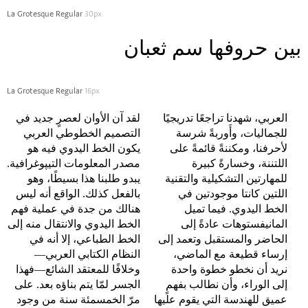
La Grotesque Regular
30px
بين‭ ‬حروفها‭ ‬سم‭ ‬ثعبان
La Grotesque Regular
16px
العربي، شهدنا تراجعًا تدريجيًا
لقد آن الأوان لعصرٍ جديد في
للجماليات، وأَوربةً شرسة
التصميم الخطوطي العربي
لأحرفنا، ومكننةً قائمةً على
يكون الخط اليدوي فيه هو
اللتننة، وخسارةً كبيرة
للمهارتين التشكيلية والتقنية
يبدو طلبنا هذا بسيطًا، وهو
اللتين كانتا موجودتين في
بالفعل كذلك. الواقع أنه ليس
الخط اليدوي. فيما تميل
هنالك من جدة في عملية فهم
المانيفستوهات عادةً إلى
الخط اليدوي والانتقال منه إلى
الحاضر والمستقبل وتعمد إلى
الخط الطباعي، إلا أنه في
إرساء قطيعة مع الماضي،
النظام الكتابي العربي—
نريد أن نخطو خطوة واحدة
وخلافًا للمعتقد الشائع—فهذا
إلى الوراء، وأن نطالب بفهمٍ
الجسر لمّا يتم بناؤه بعد. على
مرّ الخمسمئة سنة من وجود