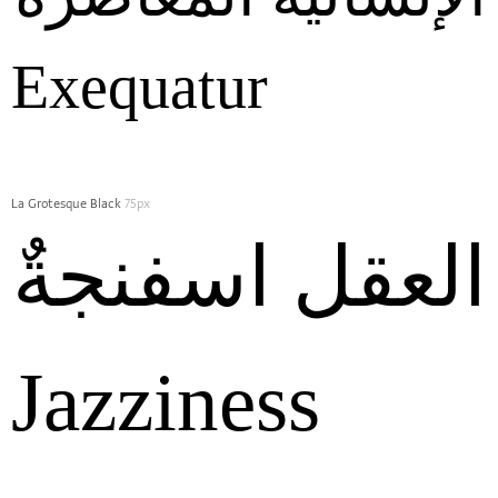
Exequatur
La Grotesque Black
75px
العقل‭ ‬اسفنجةٌ
Jazziness