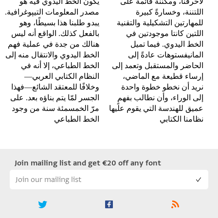
لأحرفنا، ومكننةً قائمةً على
يكون الخط اليدوي فيه هو
اللتننة، وخسارةً كبيرة
للمهارتين التشكيلية والتقنية
يبدو طلبنا هذا بسيطًا، وهو
اللتين كانتا موجودتين في
بالفعل كذلك. الواقع أنه ليس
الخط اليدوي. فيما تميل
هنالك من جدة في عملية فهم
المانيفستوهات عادةً إلى
الخط اليدوي والانتقال منه إلى
الحاضر والمستقبل وتعمد إلى
الخط الطباعي، إلا أنه في
إرساء قطيعة مع الماضي،
النظام الكتابي العربي—
نريد أن نخطو خطوة واحدة
وخلافًا للمعتقد الشائع—فهذا
إلى الوراء، وأن نطالب بفهمٍ
الجسر لمّا يتم بناؤه بعد. على
مرّ الخمسمئة سنة من وجود
نظامنا الكتابي
الخط الطباعي
Join mailing list and get €20 off any font