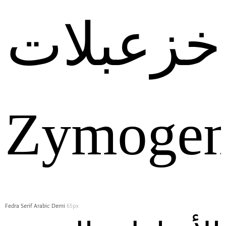
خزعبلات
Zymogen
Fedra Serif Arabic Demi
65px