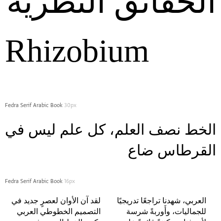
الحقائق‭ ‬النظرية
Rhizobium
Fedra Serif Arabic Book
30px
القرطاس ضاع
Fedra Serif Arabic Book
16px
العربي، شهدنا تراجعًا تدريجيًا
لقد آن الأوان لعصرٍ جديد في
للجماليات، وأَوربةً شرسة
التصميم الخطوطي العربي