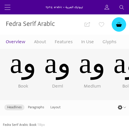
Fedra Serif Arabic
Overview
About
Features
In Use
Glyphs
aو
aو
aو
Book
Demi
Medium
Bol
Headlines
Paragraphs
Layout
Fedra Serif Arabic Book
118px