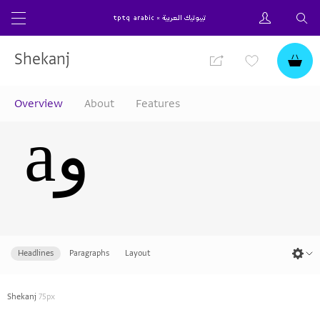
Shekanj
Overview
About
Features
aو
Headlines
Paragraphs
Layout
Shekanj
75px