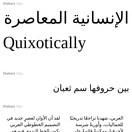
Shekanj
56px
الإنسانية المعاصرة
Quixotically
Shekanj
30px
بين‭ ‬حروفها‭ ‬سم‭ ‬ثعبان
Shekanj
16px
العربي، شهدنا تراجعًا تدريجيًا
لقد آن الأوان لعصرٍ جديد في
للجماليات، وأَوربةً شرسة
التصميم الخطوطي العربي
لأحرفنا، ومكننةً قائمةً على
يكون الخط اليدوي فيه هو