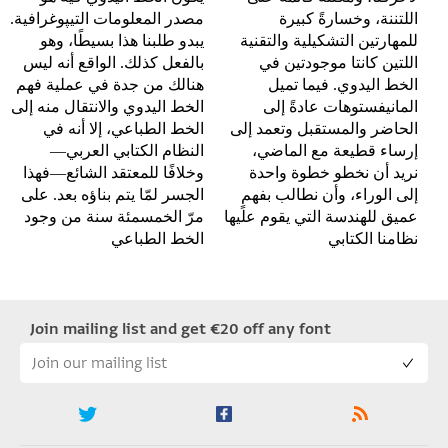
اللتننة، وخسارةً كبيرة
للمهارتين التشكيلية والتقنية
يبدو طلبنا هذا بسيطًا، وهو
اللتين كانتا موجودتين في
بالفعل كذلك. الواقع أنه ليس
الخط اليدوي. فيما تميل
هنالك من جدة في عملية فهم
المانيفستوهات عادةً إلى
الخط اليدوي والانتقال منه إلى
الحاضر والمستقبل وتعمد إلى
الخط الطباعي، إلا أنه في
إرساء قطيعة مع الماضي،
النظام الكتابي العربي—
نريد أن نخطو خطوة واحدة
وخلافًا للمعتقد الشائع—فهذا
إلى الوراء، وأن نطالب بفهمٍ
الجسر لمّا يتم بناؤه بعد. على
مرّ الخمسمئة سنة من وجود
نظامنا الكتابي
الخط الطباعي
Join mailing list and get €20 off any font